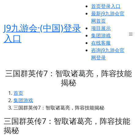
首页登录入口
最新j9九游会官
网首页
J9九游会·(中国)登录
项目展示
入口
集团游戏
在线客服
咨询j9九游会官
网登录
三国群英传7：智取诸葛亮，阵容技能
揭秘
首页
集团游戏
三国群英传7：智取诸葛亮，阵容技能揭秘
三国群英传7：智取诸葛亮，阵容技能
揭秘