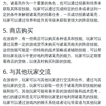
力。诸葛亮作为一个重要的角色，也可以通过招募和培养来
获取其阵容技能。玩家可以通过完成特定的任务或者达到一
定的条件来解锁诸葛亮的招募任务，一旦成功招募诸葛亮，
玩家可以通过培养和提升其等级来获取更强大的阵容技能。
5. 商店购买
在游戏中，有一些商店可以购买各种道具和技能。玩家可以
通过花费一定的游戏货币来购买与诸葛亮相关的阵容技能。
这些技能可能是一些特殊的战术策略或者辅助技能，可以帮
助玩家在战斗中更好地利用诸葛亮的能力。玩家可以定期查
看商店的货物，以便及时购买到新的技能。
6. 与其他玩家交流
在游戏中，玩家可以与其他玩家进行交流和合作。通过与其
他玩家的交流，玩家可以获取一些关于诸葛亮阵容技能的秘
籍和技巧。其他玩家可能有着丰富的游戏经验和战术思考，
他们的建议和意见可以帮助玩家更好地利用诸葛亮的技能。
玩家可以通过游戏内的聊天系统或者论坛等渠道与其他玩家