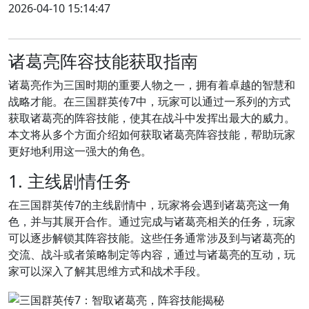
2026-04-10 15:14:47
诸葛亮阵容技能获取指南
诸葛亮作为三国时期的重要人物之一，拥有着卓越的智慧和
战略才能。在三国群英传7中，玩家可以通过一系列的方式
获取诸葛亮的阵容技能，使其在战斗中发挥出最大的威力。
本文将从多个方面介绍如何获取诸葛亮阵容技能，帮助玩家
更好地利用这一强大的角色。
1. 主线剧情任务
在三国群英传7的主线剧情中，玩家将会遇到诸葛亮这一角
色，并与其展开合作。通过完成与诸葛亮相关的任务，玩家
可以逐步解锁其阵容技能。这些任务通常涉及到与诸葛亮的
交流、战斗或者策略制定等内容，通过与诸葛亮的互动，玩
家可以深入了解其思维方式和战术手段。